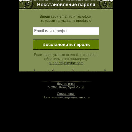
Восстановление пароля
Введи свой email или телефон,
который ты указал в профиле
Восстановить пароль
Если ты не указывал email и телефон,
обратись в тех.поддержку
support@playtox.com
16:40 | 0.000 сек | rev. release:5280
Другие игры
© 2026 Konig Spiel Portal
Соглашения
Политики конфиденциальности