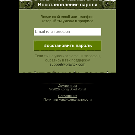
Восстановление пароля
Введи свой email или телефон,
который ты указал в профиле
Восстановить пароль
Если ты не указывал email и телефон,
обратись в тех.поддержку
support@playtox.com
13:17 | 0.000 сек | rev. release:5280
Другие игры
© 2026 Konig Spiel Portal
Соглашения
Политики конфиденциальности