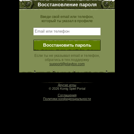
Восстановление пароля
Введи свой email или телефон,
который ты указал в профиле
Восстановить пароль
Если ты не указывал email и телефон,
обратись в тех.поддержку
support@playtox.com
16:33 | 0.000 сек | rev. release:5280
Другие игры
© 2026 Konig Spiel Portal
Соглашения
Политики конфиденциальности