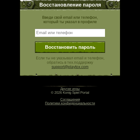
Восстановление пароля
Введи свой email или телефон,
который ты указал в профиле
Восстановить пароль
Если ты не указывал email и телефон,
обратись в тех.поддержку
support@playtox.com
01:39 | 0.000 сек | rev. release:5280
Другие игры
© 2026 Konig Spiel Portal
Соглашения
Политики конфиденциальности