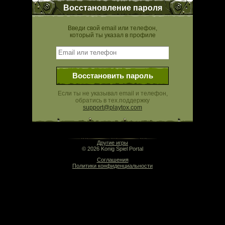
Восстановление пароля
Введи свой email или телефон,
который ты указал в профиле
Восстановить пароль
Если ты не указывал email и телефон,
обратись в тех.поддержку
support@playtox.com
04:25 | 0.000 сек | rev. release:5280
Другие игры
© 2026 Konig Spiel Portal
Соглашения
Политики конфиденциальности